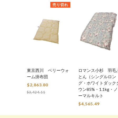
売り切れ
東京西川 ベリーウォ
ロマンス小杉 羽毛
ーム掛布団
とん（シングルロン
グ・ホワイトダック
通
$2,863.80
ウン85%・1.1kg・ノ
常
$3,424.11
ーマルキルト
価
$4,565.49
格