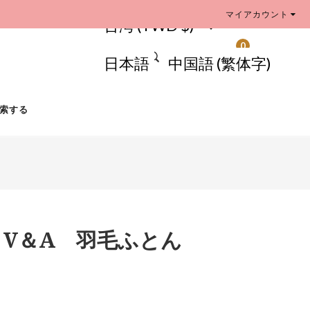
マイアカウント
台湾 (TWD $)
0
日本語
中国語 (繁体字)
索する
 V＆A 羽毛ふとん