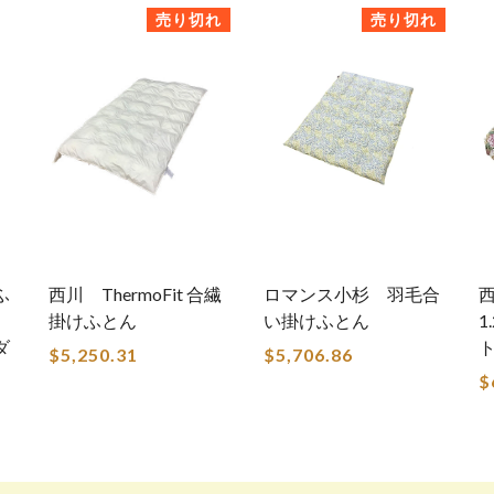
売り切れ
売り切れ
ふ
西川 ThermoFit 合繊
ロマンス小杉 羽毛合
掛けふとん
い掛けふとん
1
ダ
$5,250.31
$5,706.86
$