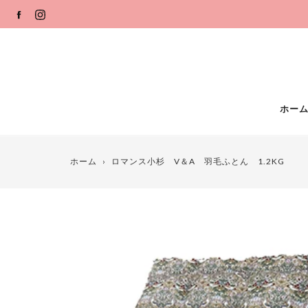
コ
FACEBOOK
INSTAGRAM
ン
テ
ン
ツ
ホー
ホーム
›
ロマンス小杉 V＆A 羽毛ふとん 1.2KG