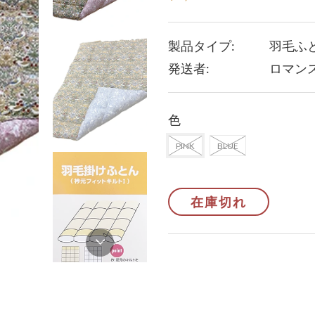
製品タイプ:
羽毛ふ
発送者:
ロマン
色
PINK
BLUE
在庫切れ