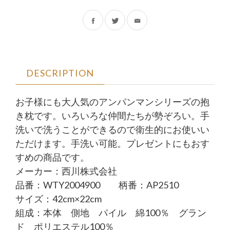
フ
ツ
ェ
ィ
イ
ッ
DESCRIPTION
ス
タ
お子様にも大人気のアンパンマンシリーズの抱
ブ
ー
き枕です。いろいろな仲間たちが勢ぞろい。手
ッ
で
洗いで洗うことができるので衛生的にお使いい
ただけます。手洗い可能。プレゼントにもおす
ク
シ
すめの商品です。
で
ェ
メーカー：西川株式会社
シ
ア
品番：WTY2004900 柄番：AP2510
サイズ：42cm×22cm
ェ
す
組成：本体 側地 パイル 綿100％ グラン
ア
る
ド ポリエステル100％