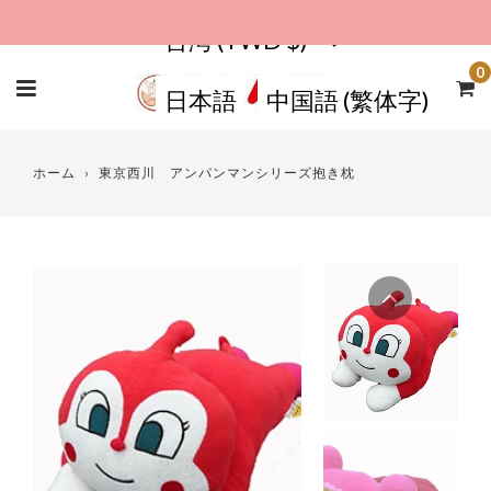
コ
台湾 (TWD $)
ン
テ
0
日本語
中国語 (繁体字)
ン
ツ
ホーム
›
東京西川 アンパンマンシリーズ抱き枕