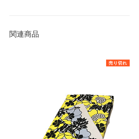
で
ェ
シ
ア
ェ
す
関連商品
ア
る
す
売り切れ
る