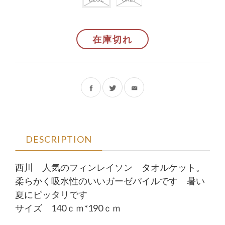
在庫切れ
フ
ツ
ェ
ィ
イ
ッ
DESCRIPTION
ス
タ
西川 人気のフィンレイソン タオルケット。
ブ
ー
柔らかく吸水性のいいガーゼパイルです 暑い
ッ
で
夏にピッタリです
サイズ 140ｃｍ*190ｃｍ
ク
シ