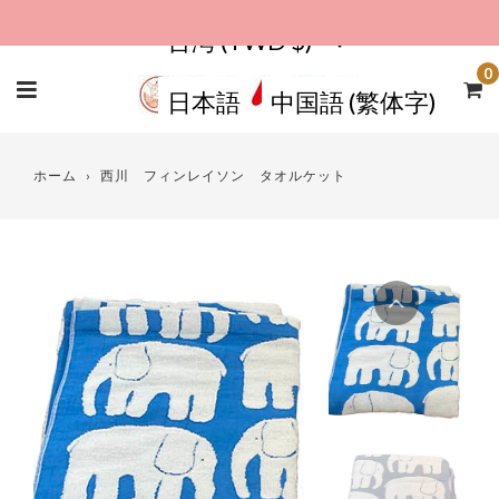
コ
台湾 (TWD $)
ン
テ
0
日本語
中国語 (繁体字)
ン
ツ
ホーム
›
西川 フィンレイソン タオルケット