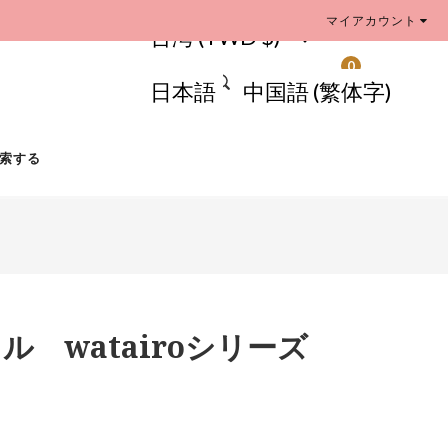
マイアカウント
台湾 (TWD $)
0
日本語
中国語 (繁体字)
索する
 watairoシリーズ