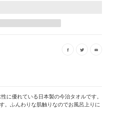
フ
ツ
ェ
ィ
イ
ッ
ス
タ
吸水性に優れている日本製の今治タオルです。
ブ
ー
す。ふんわりな肌触りなのでお風呂上りに
ッ
で
ク
シ