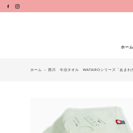
コ
FACEBOOK
INSTAGRAM
ン
テ
ン
ツ
ホー
ホーム
›
西川 今治タオル WATAIROシリーズ「あまわ