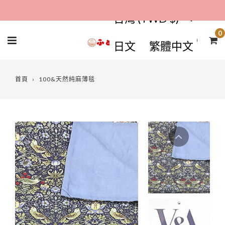
コ
台灣 (TWD $)
ン
テ
0
日文
繁體中文
ン
ツ
首頁
›
100&天然純麻薄毯