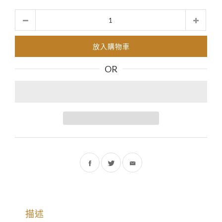
數
量
放入購物車
OR
分
分
享
享
到
到
描述